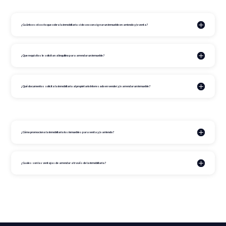
¿Cuánto es el costo que cobra la inmobiliaria si deseo consignar un inmueble en arriendo y/o venta?
¿Que requisitos le solicitan al inquilino para arrendar un inmueble?
¿Qué documentos solicita la inmobiliaria al propietario Interesado en vender y/o arrendar un inmueble?
¿Cómo promociona la inmobiliaria los inmuebles para venta y/o arriendo?
¿Cuales son las ventajas de arrendar a través de la inmobiliaria?