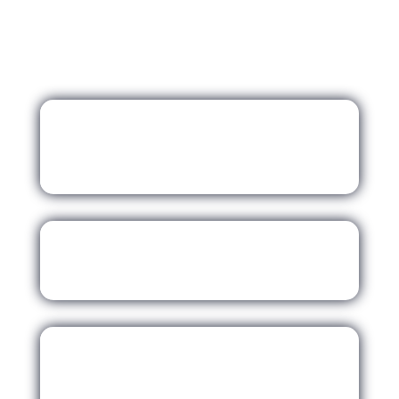
expectativas de nuestros clientes, ofreciendo
un servicio personalizado y enfocado en
satisfacer sus necesidades inmobiliarias
100 % transparencia
Protegemos tu patrimonio asegurando tu
inversión.
Estructura y equipo
Asesoría integral garantizando tu mejor decisión.
Tu aliado de confianza, 18 años de
experiencia
Simplificamos el proceso de compra, venta o