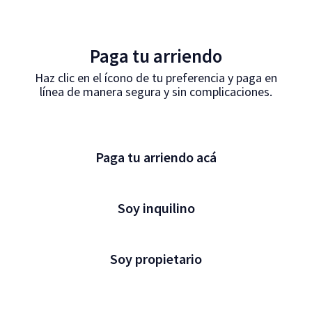
Destacados del mes
E
Explora nuestros mejores
inmuebles
nu
Paga tu arriendo
Haz clic en el ícono de tu preferencia y paga en
línea de manera segura y sin complicaciones.
Paga tu arriendo acá
Soy inquilino
Soy propietario