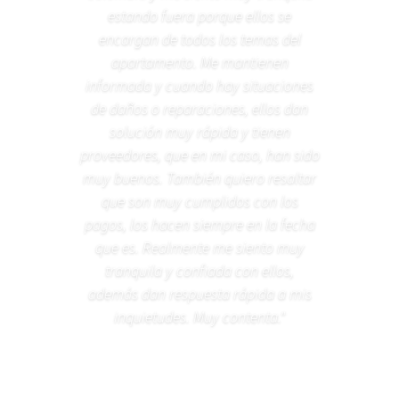
estando fuera porque ellos se
encargan de todos los temas del
apartamento. Me mantienen
informada y cuando hay situaciones
de daños o reparaciones, ellos dan
solución muy rápida y tienen
proveedores, que en mi caso, han sido
muy buenos. También quiero resaltar
que son muy cumplidos con los
pagos, los hacen siempre en la fecha
que es. Realmente me siento muy
tranquila y confiada con ellos,
además dan respuesta rápida a mis
inquietudes. Muy contenta."